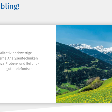
bling!
alitativ hochwertige
erne Analysentechniken
kurze Proben- und Befund-
die gute telefonische