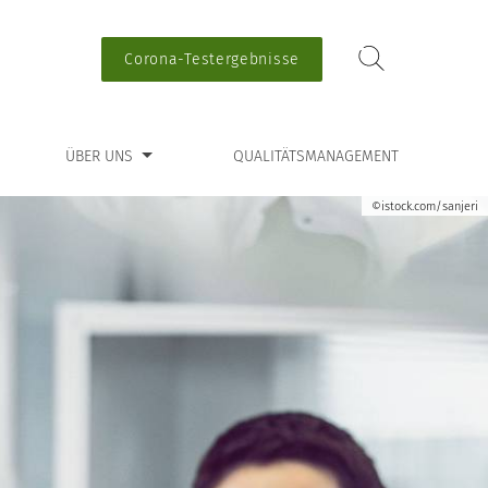
Corona-Testergebnisse
ntermenü für “Über uns”
ÜBER UNS
QUALITÄTSMANAGEMENT
©istock.com/sanjeri